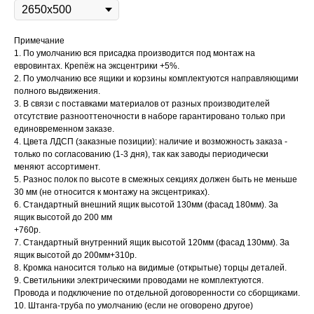
Примечание
1. По умолчанию вся присадка производится под монтаж на
евровинтах. Крепёж на эксцентрики +5%.
2. По умолчанию все ящики и корзины комплектуются направляющими
полного выдвижения.
3. В связи с поставками материалов от разных производителей
отсутствие разнооттеночности в наборе гарантировано только при
единовременном заказе.
4. Цвета ЛДСП (заказные позиции): наличие и возможность заказа -
только по согласованию (1-3 дня), так как заводы периодически
меняют ассортимент.
5. Разнос полок по высоте в смежных секциях должен быть не меньше
30 мм (не относится к монтажу на эксцентриках).
6. Стандартный внешний ящик высотой 130мм (фасад 180мм). За
ящик высотой до 200 мм
+760р.
7. Стандартный внутренний ящик высотой 120мм (фасад 130мм). За
ящик высотой до 200мм+310р.
8. Кромка наносится только на видимые (открытые) торцы деталей.
9. Светильники электрическими проводами не комплектуются.
Провода и подключение по отдельной договоренности со сборщиками.
10. Штанга-труба по умолчанию (если не оговорено другое)