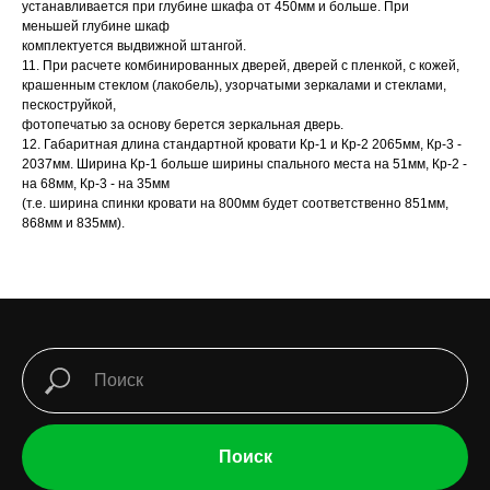
устанавливается при глубине шкафа от 450мм и больше. При
меньшей глубине шкаф
комплектуется выдвижной штангой.
11. При расчете комбинированных дверей, дверей с пленкой, с кожей,
крашенным стеклом (лакобель), узорчатыми зеркалами и стеклами,
пескоструйкой,
фотопечатью за основу берется зеркальная дверь.
12. Габаритная длина стандартной кровати Кр-1 и Кр-2 2065мм, Кр-3 -
2037мм. Ширина Кр-1 больше ширины спального места на 51мм, Кр-2 -
на 68мм, Кр-3 - на 35мм
(т.е. ширина спинки кровати на 800мм будет соответственно 851мм,
868мм и 835мм).
Поиск